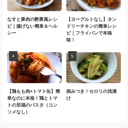
なすと豚肉の酢豚風レシ
【ヨーグルトなし】タン
ピ｜揚げない簡単＆ヘル
ドリーチキンの簡単レシ
シー
ピ｜フライパンで本格
味！
【鶏もも肉×トマト缶】簡
病みつき！セロリの浅漬
単なのに本格！鶏とトマ
け
トの至福のパスタ（コン
ソメなし）