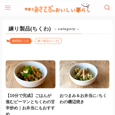
練り製品(ちくわ)
– category –
食材別レシピ
練り製品(ちくわ)
【10分で完成】ごはんが
おつまみ＆お弁当に♪ちく
進むピーマンとちくわの甘
わの磯辺焼き
辛炒め｜お弁当にもおすす
め