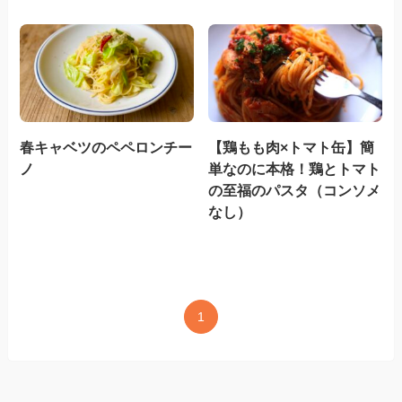
春キャベツのペペロンチー
【鶏もも肉×トマト缶】簡
ノ
単なのに本格！鶏とトマト
の至福のパスタ（コンソメ
なし）
1