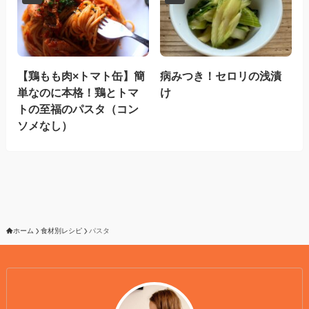
【鶏もも肉×トマト缶】簡
病みつき！セロリの浅漬
単なのに本格！鶏とトマ
け
トの至福のパスタ（コン
ソメなし）
ホーム
食材別レシピ
パスタ