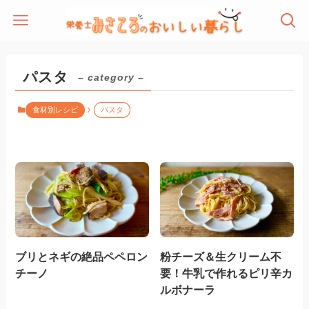
パスタ
– category –
食材別レシピ
パスタ
ブリとネギの絶品ペペロン
粉チーズ＆生クリーム不
チーノ
要！牛乳で作れるピリ辛カ
ルボナーラ