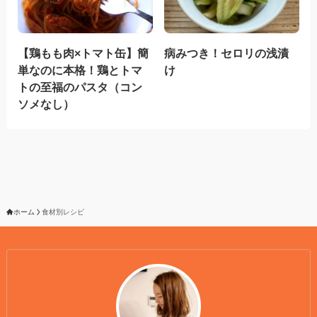
【鶏もも肉×トマト缶】簡
病みつき！セロリの浅漬
単なのに本格！鶏とトマ
け
トの至福のパスタ（コン
ソメなし）
ホーム
食材別レシピ