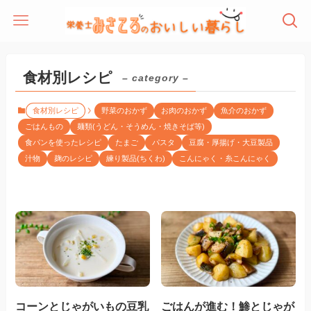
食材別レシピ
– category –
食材別レシピ
野菜のおかず
お肉のおかず
魚介のおかず
ごはんもの
麺類(うどん・そうめん・焼きそば等)
食パンを使ったレシピ
たまご
パスタ
豆腐・厚揚げ・大豆製品
汁物
麹のレシピ
練り製品(ちくわ)
こんにゃく・糸こんにゃく
コーンとじゃがいもの豆乳
ごはんが進む！鯵とじゃが