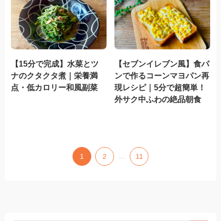
【15分で完成】水菜とツ
【セブンイレブン風】食パ
ナのクタクタ煮｜栄養満
ンで作るコーンマヨパン再
点・低カロリー和風副菜
現レシピ｜5分で超簡単！
外サク中ふわの絶品朝食
1
2
...
11