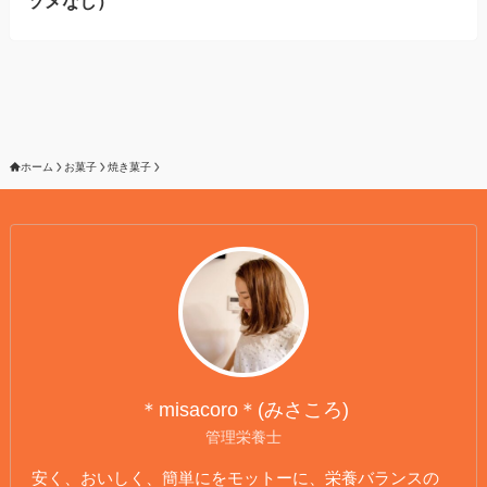
ソメなし）
ホーム
お菓子
焼き菓子
＊misacoro＊(みさころ)
管理栄養士
安く、おいしく、簡単にをモットーに、栄養バランスの