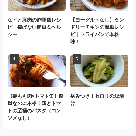
なすと豚肉の酢豚風レシ
【ヨーグルトなし】タン
ピ｜揚げない簡単＆ヘル
ドリーチキンの簡単レシ
シー
ピ｜フライパンで本格
味！
【鶏もも肉×トマト缶】簡
病みつき！セロリの浅漬
単なのに本格！鶏とトマ
け
トの至福のパスタ（コン
ソメなし）