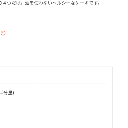
の４つだけ。油を使わないヘルシーなケーキです。
け
半分量)