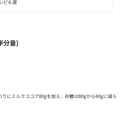
シピ６選
半分量)
にミルクココア80gを加え、砂糖は80gから60gに減ら