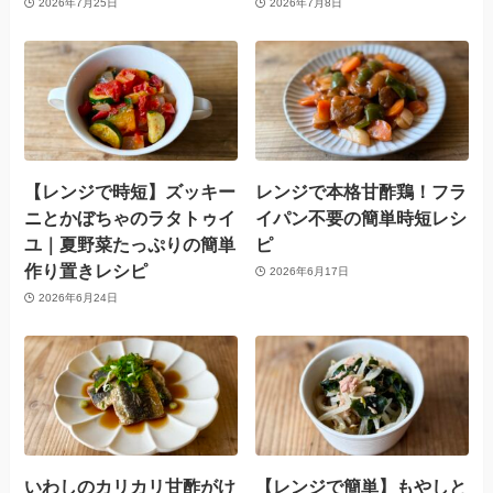
2026年7月25日
2026年7月8日
【レンジで時短】ズッキー
レンジで本格甘酢鶏！フラ
ニとかぼちゃのラタトゥイ
イパン不要の簡単時短レシ
ユ｜夏野菜たっぷりの簡単
ピ
作り置きレシピ
2026年6月17日
2026年6月24日
いわしのカリカリ甘酢がけ
【レンジで簡単】もやしと