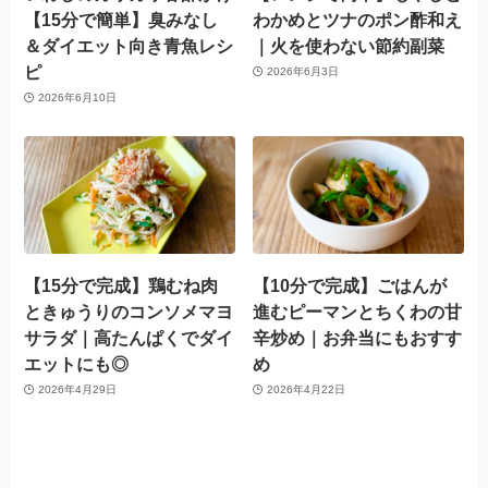
【15分で簡単】臭みなし
わかめとツナのポン酢和え
＆ダイエット向き青魚レシ
｜火を使わない節約副菜
ピ
2026年6月3日
2026年6月10日
【15分で完成】鶏むね肉
【10分で完成】ごはんが
ときゅうりのコンソメマヨ
進むピーマンとちくわの甘
サラダ｜高たんぱくでダイ
辛炒め｜お弁当にもおすす
エットにも◎
め
2026年4月29日
2026年4月22日