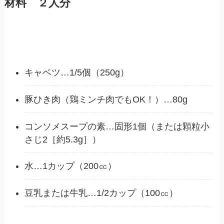
材料 ２人分
キャベツ…1/5個（250g）
豚ひき肉（鶏ミンチ肉でもOK！）…80g
コンソメスープの素…固形1個（または顆粒小
さじ2［約5.3g］）
水…1カップ（200㏄）
豆乳または牛乳…1/2カップ（100㏄）