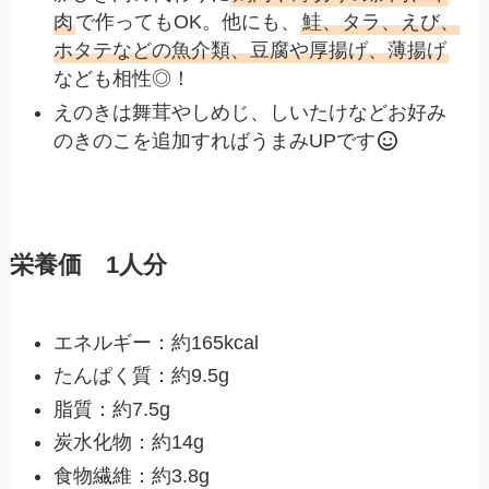
肉
で作ってもOK。他にも、
鮭、タラ、えび、
ホタテなどの魚介類、豆腐や厚揚げ、薄揚げ
なども相性◎！
えのきは舞茸やしめじ、しいたけなどお好み
のきのこを追加すればうまみUPです
栄養価 1人分
エネルギー：約165kcal
たんぱく質：約9.5g
脂質：約7.5g
炭水化物：約14g
食物繊維：約3.8g