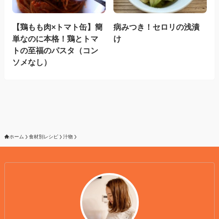
【鶏もも肉×トマト缶】簡
病みつき！セロリの浅漬
単なのに本格！鶏とトマ
け
トの至福のパスタ（コン
ソメなし）
ホーム
食材別レシピ
汁物