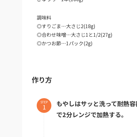
調味料
◎すりごま…大さじ2(18g)
◎合わせ味噌…大さじ1と1/2(27g)
◎かつお節…1パック(2g)
作り方
もやしはサッと洗って耐熱容
STEP
で2分レンジで加熱する。