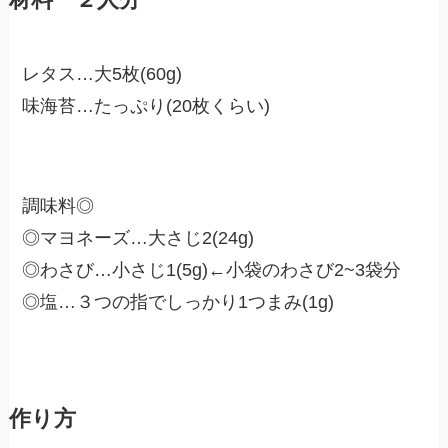
レタス…大5枚(60g)
味海苔…たっぷり(20枚くらい)
調味料◎
◎マヨネーズ…大さじ2(24g)
◎わさび…小さじ1(5g)←小袋のわさび2~3袋分
◎塩…３つの指でしっかり1つまみ(1g)
作り方