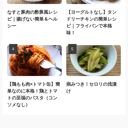
なすと豚肉の酢豚風レシ
【ヨーグルトなし】タン
ピ｜揚げない簡単＆ヘル
ドリーチキンの簡単レシ
シー
ピ｜フライパンで本格
味！
【鶏もも肉×トマト缶】簡
病みつき！セロリの浅漬
単なのに本格！鶏とトマ
け
トの至福のパスタ（コン
ソメなし）